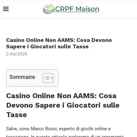
Casino Online Non AAMS: Cosa Devono
Sapere i Giocatori sulle Tasse
2 mai 2026
Sommaire
Casino Online Non AAMS: Cosa
Devono Sapere i Giocatori sulle
Tasse
Salve, sono Marco Rossi, esperto di giochi online e