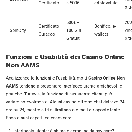
Certificato
a 500€
criptovalute
olt
500€ +
20%
Certificato
Bonifico, e-
SpinCity
100 Giri
vin
Curacao
wallets
Gratuiti
olt
Funzioni e Usabilità dei Casino Online
Non AAMS
Analizzando le funzioni e l’usabilità, molti
Casino Online Non
AAMS
tendono a presentare interfacce utente amichevoli e
pratiche. Tuttavia, la funzione di assistenza clienti può
variare notevolmente. Alcuni casinò offrono chat dal vivo 24
ore su 24, mentre altri si limitano a e-mail o risposte lente.
Ecco alcuni aspetti da esaminare:
Interfaccia utente: è chiara e semplice da navigare?