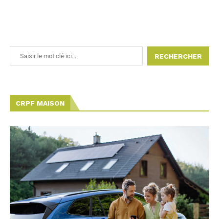
RECHERCHER
CRPF MAISON