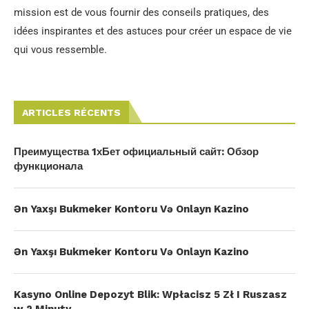
mission est de vous fournir des conseils pratiques, des
idées inspirantes et des astuces pour créer un espace de vie
qui vous ressemble.
ARTICLES RÉCENTS
Преимущества 1хБет официальный сайт: Обзор
функционала
Ən Yaxşı Bukmeker Kontoru Və Onlayn Kazino
Ən Yaxşı Bukmeker Kontoru Və Onlayn Kazino
Kasyno Online Depozyt Blik: Wpłacisz 5 Zł I Ruszasz