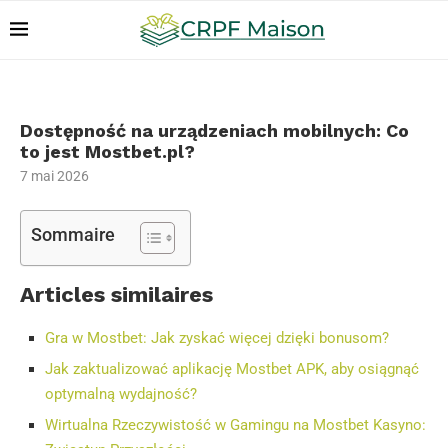
Dostępność na urządzeniach mobilnych: Co
to jest Mostbet.pl?
7 mai 2026
Sommaire
Articles similaires
Gra w Mostbet: Jak zyskać więcej dzięki bonusom?
Jak zaktualizować aplikację Mostbet APK, aby osiągnąć
optymalną wydajność?
Wirtualna Rzeczywistość w Gamingu na Mostbet Kasyno: