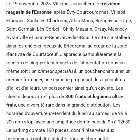
Le 19 novembre 2025, Villejust accueillera le
treizième
magasin de l’Essonne
, après Évry-Courcouronnes, Villabé,
Étampes, Saulx-les-Chartreux, Athis-Mons, Brétigny-sur-Orge,
Saint-Germain-Lès-Corbeil, Chilly-Mazarin, Orsay, Mennecy,
Avrainville et Sainte-Geneviève-des-Bois. Le site s’installera
dans les anciens locaux de Bricorama, au cœur de la zone
d’activité de Courtabœuf. J’apprécie particulièrement la
réunion de cinq professionnels de l’alimentation sous un
même toit :
un primeur spécialisé
, un boucher-charcutier, un
crémier-fromager, une épicerie proposant des spécialités
d’ici et d’ailleurs, un poissonnier ainsi qu’un caviste. Les
clients découvriront plus de
300 fruits et légumes ultra-
frais
, une diversité rare dans la grande distribution. Les
horaires d’ouverture s’étendent du lundi au samedi de 9h à
20h non-stop, avec une amplitude dominicale de 9h à 12h30.
Le parking compte 190 places, dont 4 réservées aux
personnes à mobilité réduite. Pour célébrer cette