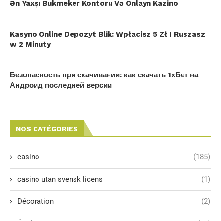
Ən Yaxşı Bukmeker Kontoru Və Onlayn Kazino
Kasyno Online Depozyt Blik: Wpłacisz 5 Zł I Ruszasz
w 2 Minuty
Безопасность при скачивании: как скачать 1хБет на
Андроид последней версии
NOS CATÉGORIES
casino
(185)
casino utan svensk licens
(1)
Décoration
(2)