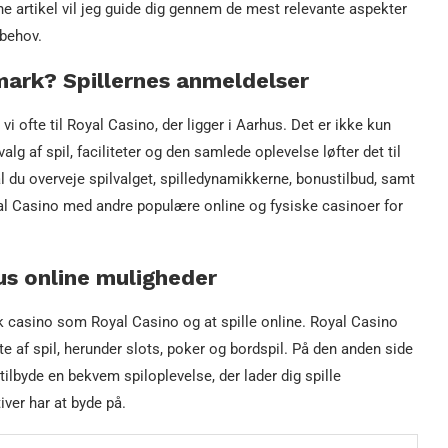
nne artikel vil jeg guide dig gennem de mest relevante aspekter
 behov.
mark? Spillernes anmeldelser
vi ofte til Royal Casino, der ligger i Aarhus. Det er ikke kun
valg af spil, faciliteter og den samlede oplevelse løfter det til
al du overveje spilvalget, spilledynamikkerne, bonustilbud, samt
al Casino med andre populære online og fysiske casinoer for
us online muligheder
k casino som Royal Casino og at spille online. Royal Casino
te af spil, herunder slots, poker og bordspil. På den anden side
lbyde en bekvem spiloplevelse, der lader dig spille
ver har at byde på.