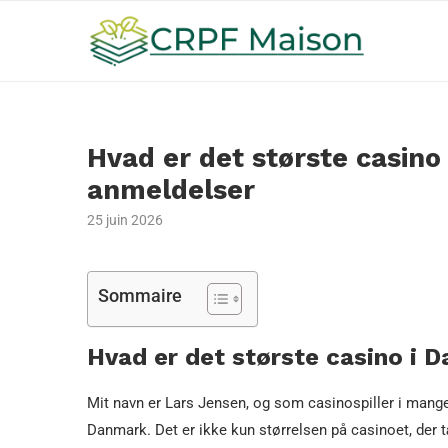
Hvad er det største casino
anmeldelser
25 juin 2026
Sommaire
Hvad er det største casino i 
Mit navn er Lars Jensen, og som casinospiller i mange 
Danmark. Det er ikke kun størrelsen på casinoet, der t