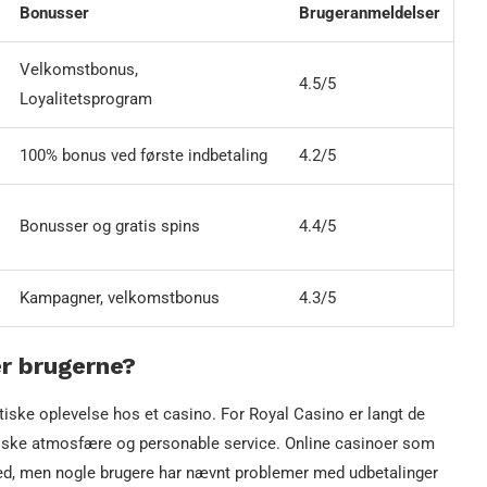
Bonusser
Brugeranmeldelser
Velkomstbonus,
4.5/5
Loyalitetsprogram
100% bonus ved første indbetaling
4.2/5
Bonusser og gratis spins
4.4/5
Kampagner, velkomstbonus
4.3/5
er brugerne?
aktiske oplevelse hos et casino. For Royal Casino er langt de
tiske atmosfære og personable service. Online casinoer som
hed, men nogle brugere har nævnt problemer med udbetalinger