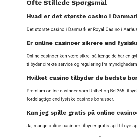
Ofte Stillede Spørgsmål
Hvad er det største casino i Danma
Det største casino i Danmark er Royal Casino i Aarhus,
Er online casinoer sikrere end fysis
Online casinoer kan være sikre, så længe de har en gyld
tilbyder direkte service og regulering fra myndighedern
Hvilket casino tilbyder de bedste b
Premium online casinoer som Unibet og Bet365 tilbyd
fordelagtige end fysiske casinos bonusser.
Kan jeg spille gratis på online casin
Ja, mange online casinoer tilbyder gratis spil til nye s