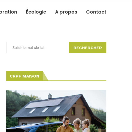
oration
Écologie
A propos
Contact
RECHERCHER
CRPF MAISON