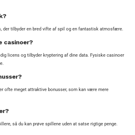
rk?
 der tilbyder en bred vifte af spil og en fantastisk atmosfære.
ke casinoer?
ig licens og tilbyder kryptering af dine data. Fysiske casinoer
e.
onusser?
er ofte meget attraktive bonusser, som kan være mere
oer?
pillere, så du kan prøve spillene uden at satse rigtige penge.