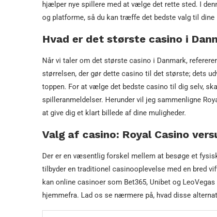
hjælper nye spillere med at vælge det rette sted. I de
og platforme, så du kan træffe det bedste valg til dine
Hvad er det største casino i Dan
Når vi taler om det største casino i Danmark, refererer 
størrelsen, der gør dette casino til det største; dets ud
toppen. For at vælge det bedste casino til dig selv, sk
spilleranmeldelser. Herunder vil jeg sammenligne Roy
at give dig et klart billede af dine muligheder.
Valg af casino: Royal Casino vers
Der er en væsentlig forskel mellem at besøge et fysis
tilbyder en traditionel casinooplevelse med en bred vif
kan online casinoer som Bet365, Unibet og LeoVegas ti
hjemmefra. Lad os se nærmere på, hvad disse alternati