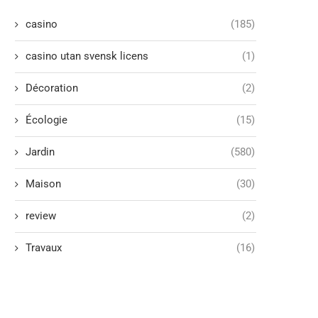
casino
(185)
casino utan svensk licens
(1)
Décoration
(2)
Écologie
(15)
Jardin
(580)
Maison
(30)
review
(2)
Travaux
(16)