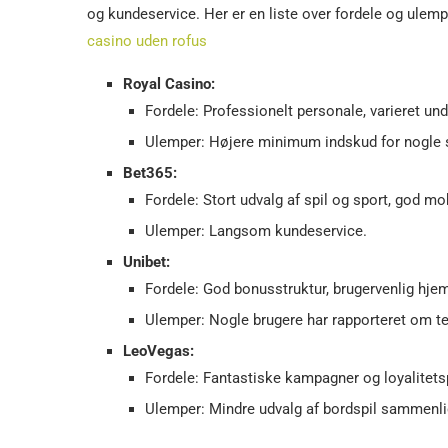
og kundeservice. Her er en liste over fordele og ulemp
casino uden rofus
Royal Casino:
Fordele: Professionelt personale, varieret un
Ulemper: Højere minimum indskud for nogle s
Bet365:
Fordele: Stort udvalg af spil og sport, god mo
Ulemper: Langsom kundeservice.
Unibet:
Fordele: God bonusstruktur, brugervenlig hj
Ulemper: Nogle brugere har rapporteret om t
LeoVegas:
Fordele: Fantastiske kampagner og loyalitet
Ulemper: Mindre udvalg af bordspil sammenl