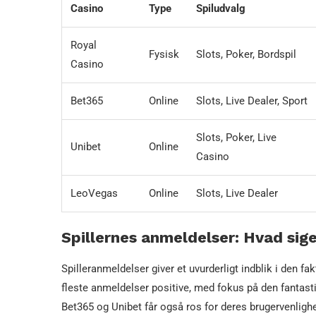
Casino
Type
Spiludvalg
Royal
Fysisk
Slots, Poker, Bordspil
Casino
Bet365
Online
Slots, Live Dealer, Sport
Slots, Poker, Live
Unibet
Online
Casino
LeoVegas
Online
Slots, Live Dealer
Spillernes anmeldelser: Hvad sig
Spilleranmeldelser giver et uvurderligt indblik i den f
fleste anmeldelser positive, med fokus på den fantas
Bet365 og Unibet får også ros for deres brugervenlig