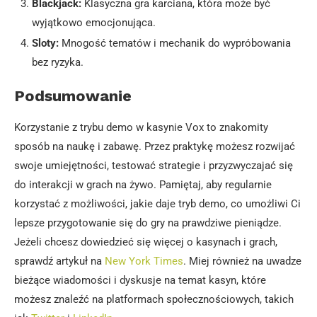
Blackjack:
Klasyczna gra karciana, która może być
wyjątkowo emocjonująca.
Sloty:
Mnogość tematów i mechanik do wypróbowania
bez ryzyka.
Podsumowanie
Korzystanie z trybu demo w kasynie Vox to znakomity
sposób na naukę i zabawę. Przez praktykę możesz rozwijać
swoje umiejętności, testować strategie i przyzwyczajać się
do interakcji w grach na żywo. Pamiętaj, aby regularnie
korzystać z możliwości, jakie daje tryb demo, co umożliwi Ci
lepsze przygotowanie się do gry na prawdziwe pieniądze.
Jeżeli chcesz dowiedzieć się więcej o kasynach i grach,
sprawdź artykuł na
New York Times
. Miej również na uwadze
bieżące wiadomości i dyskusje na temat kasyn, które
możesz znaleźć na platformach społecznościowych, takich