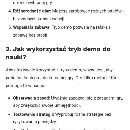
stronie wybranej gry.
Różnorodność gier:
Możesz spróbować różnych tytułów
bez żadnych konsekwencji.
Wspaniała zabawa:
Tryb demo pozwala na relaks i
zabawę bez presji.
2. Jak wykorzystać tryb demo do
nauki?
Aby efektywnie korzystać z trybu demo, ważne jest, aby
podejść do niego jak do realnej gry. Oto kilka metod, które
pomogą Ci w nauce:
Obserwacja zasad:
Uważnie zapoznaj się z zasadami gry,
aby zwiększyć swoje umiejętności.
Testowanie strategii:
Wypróbuj różne strategie bez
ryzykowania pieniędzy.