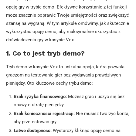
opcję gry w trybie demo. Efektywne korzystanie z tej funkcji
może znacznie poprawić Twoje umiejętności oraz zwiększyć
szansę na wygraną. W tym artykule omówimy, jak skutecznie
wykorzystać opcję demo, aby maksymalnie skorzystać z
doświadczenia gry w kasynie Vox.
1. Co to jest tryb demo?
Tryb demo w kasynie Vox to unikalna opcja, która pozwala
graczom na testowanie gier bez wydawania prawdziwych
pieniędzy. Oto kluczowe cechy trybu demo:
Brak ryzyka finansowego:
Możesz grać i uczyć się bez
obawy o utratę pieniędzy.
Brak konieczności rejestracji:
Nie musisz tworzyć konta,
aby przetestować gry.
Łatwe dostępność:
Wystarczy kliknąć opcję demo na