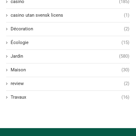
casino
(185)
casino utan svensk licens
(1)
Décoration
(2)
Écologie
(15)
Jardin
(580)
Maison
(30)
review
(2)
Travaux
(16)