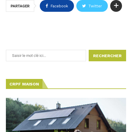
PARTAGER
Facebook
Twitter
RECHERCHER
CRPF MAISON