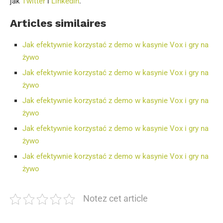
jak
Twitter
i
LinkedIn
.
Articles similaires
Jak efektywnie korzystać z demo w kasynie Vox i gry na
żywo
Jak efektywnie korzystać z demo w kasynie Vox i gry na
żywo
Jak efektywnie korzystać z demo w kasynie Vox i gry na
żywo
Jak efektywnie korzystać z demo w kasynie Vox i gry na
żywo
Jak efektywnie korzystać z demo w kasynie Vox i gry na
żywo
Notez cet article