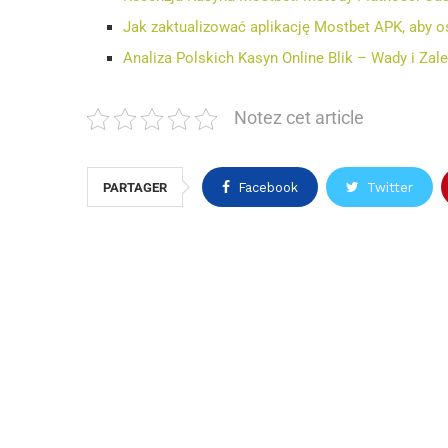
Jak zaktualizować aplikację Mostbet APK, aby 
Analiza Polskich Kasyn Online Blik – Wady i Zal
Notez cet article
PARTAGER
Facebook
Twitter