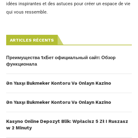
idées inspirantes et des astuces pour créer un espace de vie
qui vous ressemble.
ARTICLES RÉCENTS
Преимущества 1хБет официальный сайт: Обзор
функционала
Ən Yaxşı Bukmeker Kontoru Və Onlayn Kazino
Ən Yaxşı Bukmeker Kontoru Və Onlayn Kazino
Kasyno Online Depozyt Blik: Wpłacisz 5 Zł I Ruszasz
w 2 Minuty