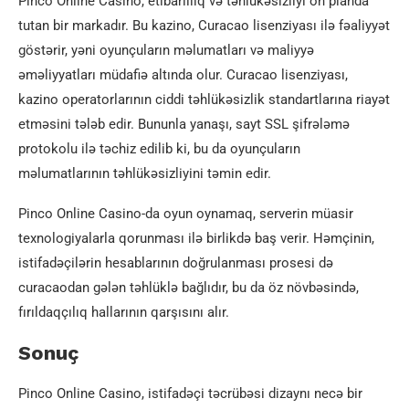
Pinco Online Casino, etibarlılıq və təhlükəsizliyi ön planda
tutan bir markadır. Bu kazino, Curacao lisenziyası ilə fəaliyyət
göstərir, yəni oyunçuların məlumatları və maliyyə
əməliyyatları müdafiə altında olur. Curacao lisenziyası,
kazino operatorlarının ciddi təhlükəsizlik standartlarına riayət
etməsini tələb edir. Bununla yanaşı, sayt SSL şifrələmə
protokolu ilə təchiz edilib ki, bu da oyunçuların
məlumatlarının təhlükəsizliyini təmin edir.
Pinco Online Casino-da oyun oynamaq, serverin müasir
texnologiyalarla qorunması ilə birlikdə baş verir. Həmçinin,
istifadəçilərin hesablarının doğrulanması prosesi də
curacaodan gələn təhlüklə bağlıdır, bu da öz növbəsində,
fırıldaqçılıq hallarının qarşısını alır.
Sonuç
Pinco Online Casino, istifadəçi təcrübəsi dizaynı necə bir