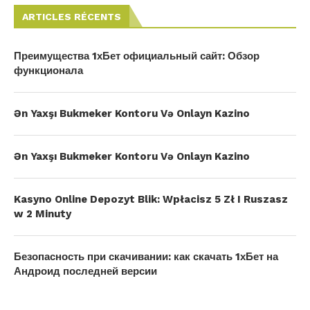
ARTICLES RÉCENTS
Преимущества 1хБет официальный сайт: Обзор
функционала
Ən Yaxşı Bukmeker Kontoru Və Onlayn Kazino
Ən Yaxşı Bukmeker Kontoru Və Onlayn Kazino
Kasyno Online Depozyt Blik: Wpłacisz 5 Zł I Ruszasz
w 2 Minuty
Безопасность при скачивании: как скачать 1хБет на
Андроид последней версии