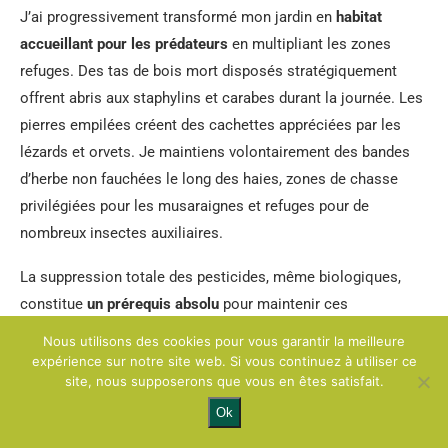
J’ai progressivement transformé mon jardin en
habitat
accueillant pour les prédateurs
en multipliant les zones
refuges. Des tas de bois mort disposés stratégiquement
offrent abris aux staphylins et carabes durant la journée. Les
pierres empilées créent des cachettes appréciées par les
lézards et orvets. Je maintiens volontairement des bandes
d’herbe non fauchées le long des haies, zones de chasse
privilégiées pour les musaraignes et refuges pour de
nombreux insectes auxiliaires.
La suppression totale des pesticides, même biologiques,
constitue
un prérequis absolu
pour maintenir ces
populations d’auxiliaires. Je limite drastiquement le travail
Nous utilisons des cookies pour vous garantir la meilleure
profond du sol qui détruit les galeries et les larves d’insectes
expérience sur notre site web. Si vous continuez à utiliser ce
site, nous supposerons que vous en êtes satisfait.
prédateurs. Trois petites mares créées en 2020 attirent
désormais grenouilles et crapauds venus se reproduire
Ok
chaque printemps. La diversité végétale autochtone plantée