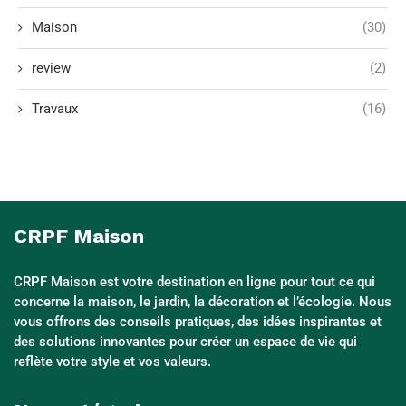
Maison
(30)
review
(2)
Travaux
(16)
CRPF Maison
CRPF Maison est votre destination en ligne pour tout ce qui
concerne la maison, le jardin, la décoration et l’écologie. Nous
vous offrons des conseils pratiques, des idées inspirantes et
des solutions innovantes pour créer un espace de vie qui
reflète votre style et vos valeurs.