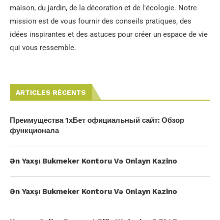
maison, du jardin, de la décoration et de l'écologie. Notre
mission est de vous fournir des conseils pratiques, des
idées inspirantes et des astuces pour créer un espace de vie
qui vous ressemble.
ARTICLES RÉCENTS
Преимущества 1хБет официальный сайт: Обзор
функционала
Ən Yaxşı Bukmeker Kontoru Və Onlayn Kazino
Ən Yaxşı Bukmeker Kontoru Və Onlayn Kazino